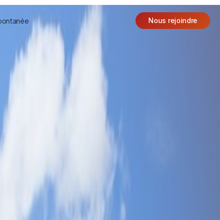
spontanée
Nous rejoindre